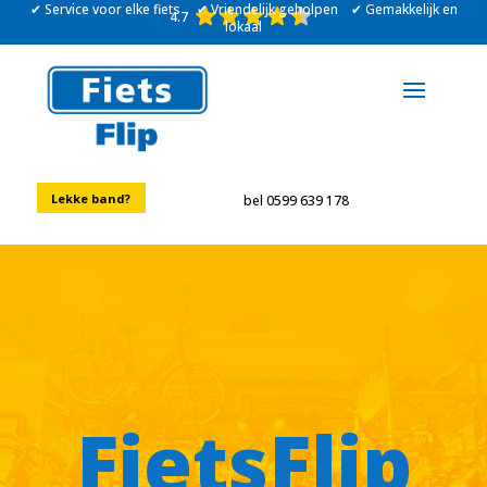
✔ Service voor elke fiets ✔ Vriendelijk geholpen ✔ Gemakkelijk en
4.7
lokaal
Lekke band?
bel 0599 639 178
FietsFlip