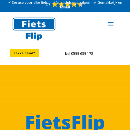
✔ Service voor elke fiets ✔ Vriendelijk geholpen ✔ Gemakkelijk en
4.7
lokaal
Lekke band?
bel 0599 639 178
FietsFlip